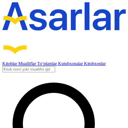
Kitoblar
Mualliflar
To‘plamlar
Kutubxonalar
Kitobxonlar