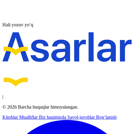
Hali yozuv yo‘q
|
© 2026 Barcha huquqlar himoyalangan.
Kitoblar
Mualliflar
Biz haqimizda
Savol-javoblar
Bog‘lanish