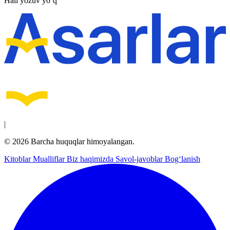
Hali yozuv yo‘q
|
© 2026 Barcha huquqlar himoyalangan.
Kitoblar
Mualliflar
Biz haqimizda
Savol-javoblar
Bog‘lanish