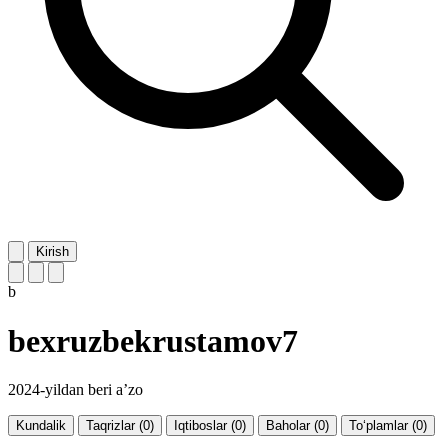
Kirish
b
bexruzbekrustamov7
2024-yildan beri a’zo
Kundalik
Taqrizlar (0)
Iqtiboslar (0)
Baholar (0)
To‘plamlar (0)