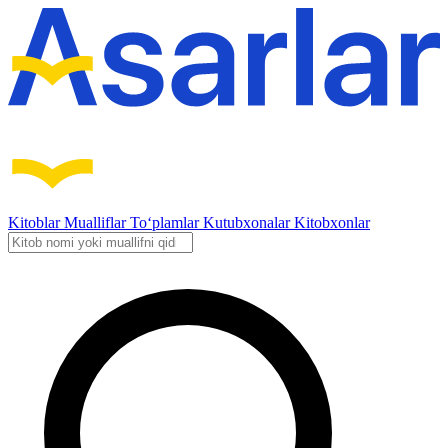
Kitoblar
Mualliflar
To‘plamlar
Kutubxonalar
Kitobxonlar