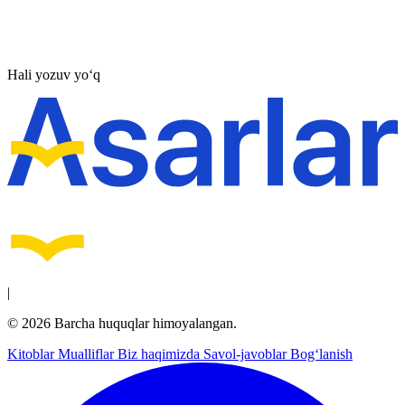
Hali yozuv yo‘q
|
© 2026 Barcha huquqlar himoyalangan.
Kitoblar
Mualliflar
Biz haqimizda
Savol-javoblar
Bog‘lanish