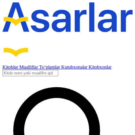
Kitoblar
Mualliflar
To‘plamlar
Kutubxonalar
Kitobxonlar