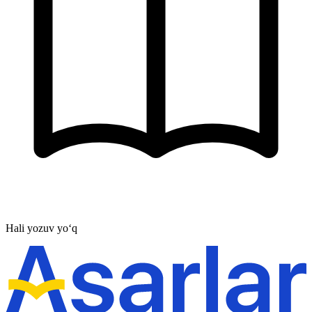
Hali yozuv yo‘q