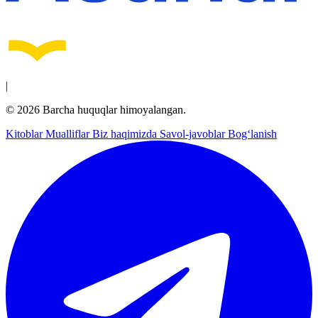
|
© 2026 Barcha huquqlar himoyalangan.
Kitoblar
Mualliflar
Biz haqimizda
Savol-javoblar
Bog‘lanish