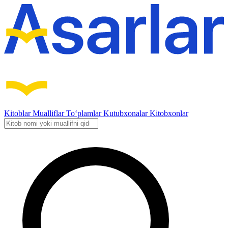
Kitoblar
Mualliflar
To‘plamlar
Kutubxonalar
Kitobxonlar