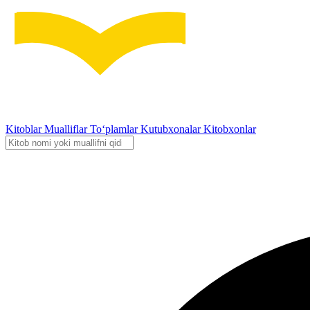
Kitoblar
Mualliflar
To‘plamlar
Kutubxonalar
Kitobxonlar