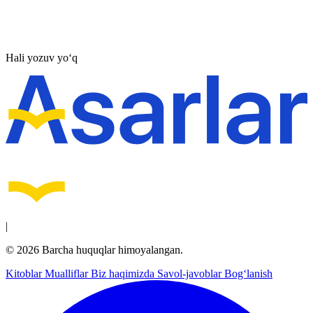
Hali yozuv yo‘q
|
© 2026 Barcha huquqlar himoyalangan.
Kitoblar
Mualliflar
Biz haqimizda
Savol-javoblar
Bog‘lanish