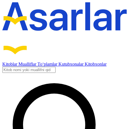
Kitoblar
Mualliflar
To‘plamlar
Kutubxonalar
Kitobxonlar