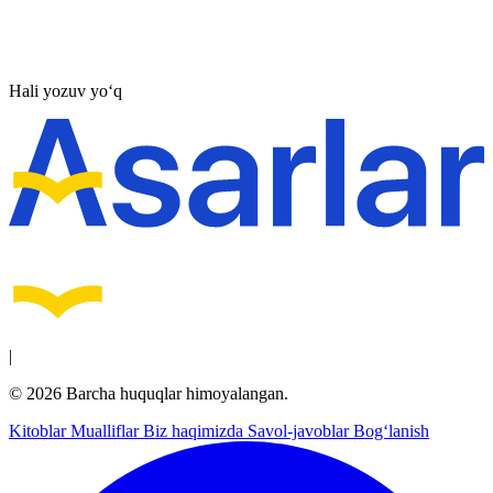
Hali yozuv yo‘q
|
© 2026 Barcha huquqlar himoyalangan.
Kitoblar
Mualliflar
Biz haqimizda
Savol-javoblar
Bog‘lanish