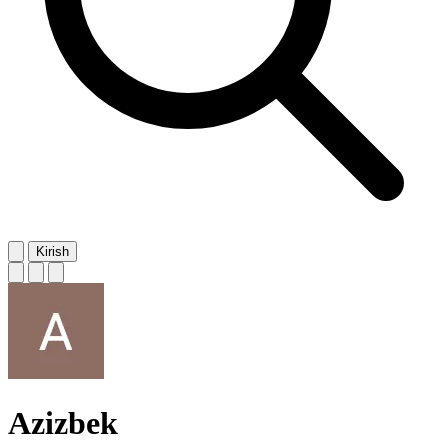
Kirish
Azizbek