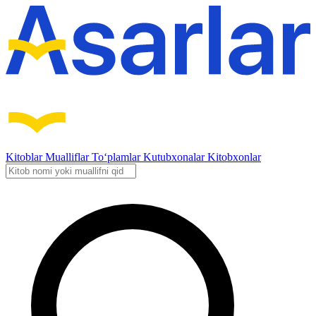
Kitoblar
Mualliflar
To‘plamlar
Kutubxonalar
Kitobxonlar