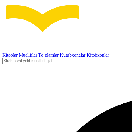
Kitoblar
Mualliflar
To‘plamlar
Kutubxonalar
Kitobxonlar