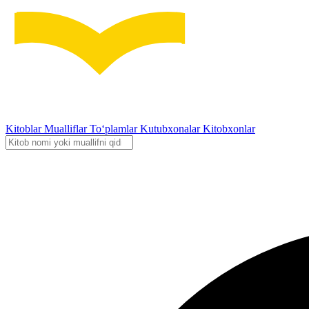
Kitoblar
Mualliflar
To‘plamlar
Kutubxonalar
Kitobxonlar