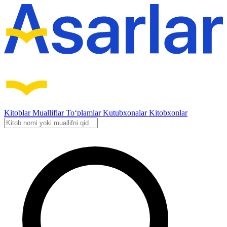
Kitoblar
Mualliflar
To‘plamlar
Kutubxonalar
Kitobxonlar