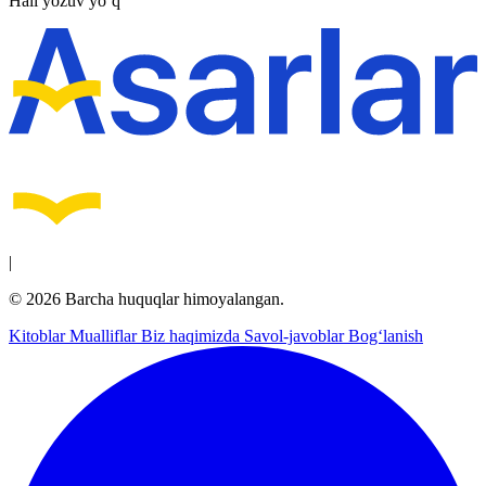
Hali yozuv yo‘q
|
© 2026 Barcha huquqlar himoyalangan.
Kitoblar
Mualliflar
Biz haqimizda
Savol-javoblar
Bog‘lanish