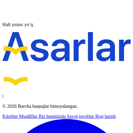
Hali yozuv yo‘q
|
© 2026 Barcha huquqlar himoyalangan.
Kitoblar
Mualliflar
Biz haqimizda
Savol-javoblar
Bog‘lanish