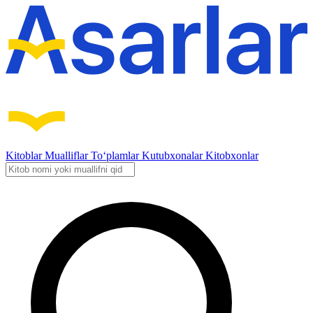
Kitoblar
Mualliflar
To‘plamlar
Kutubxonalar
Kitobxonlar