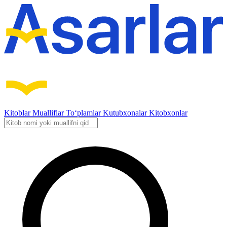
Kitoblar
Mualliflar
To‘plamlar
Kutubxonalar
Kitobxonlar