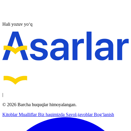
Hali yozuv yo‘q
|
© 2026 Barcha huquqlar himoyalangan.
Kitoblar
Mualliflar
Biz haqimizda
Savol-javoblar
Bog‘lanish