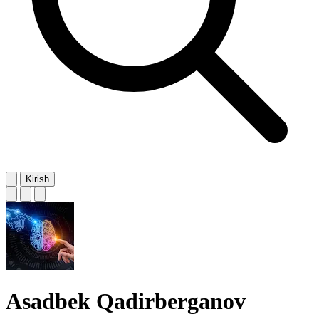
Kirish
Asadbek Qadirberganov