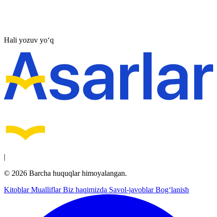
Hali yozuv yo‘q
|
© 2026 Barcha huquqlar himoyalangan.
Kitoblar
Mualliflar
Biz haqimizda
Savol-javoblar
Bog‘lanish