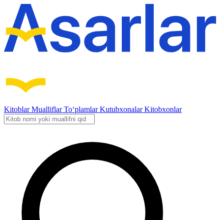
Kitoblar
Mualliflar
To‘plamlar
Kutubxonalar
Kitobxonlar