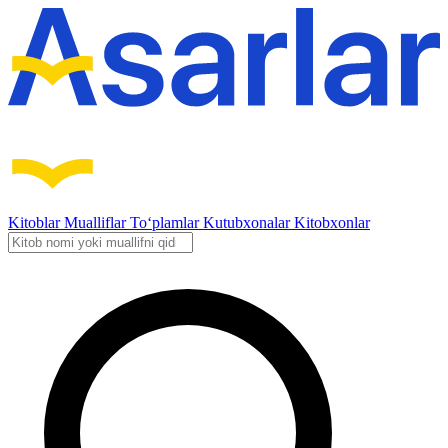
Kitoblar
Mualliflar
To‘plamlar
Kutubxonalar
Kitobxonlar