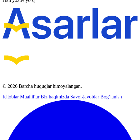
Hali yozuv yo‘q
|
© 2026 Barcha huquqlar himoyalangan.
Kitoblar
Mualliflar
Biz haqimizda
Savol-javoblar
Bog‘lanish