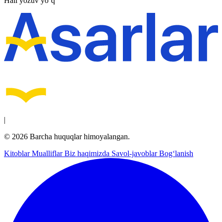
Hali yozuv yo‘q
|
© 2026 Barcha huquqlar himoyalangan.
Kitoblar
Mualliflar
Biz haqimizda
Savol-javoblar
Bog‘lanish