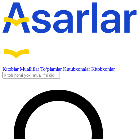
Kitoblar
Mualliflar
To‘plamlar
Kutubxonalar
Kitobxonlar