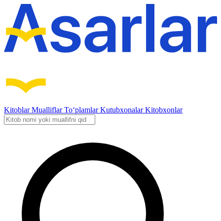
Kitoblar
Mualliflar
To‘plamlar
Kutubxonalar
Kitobxonlar