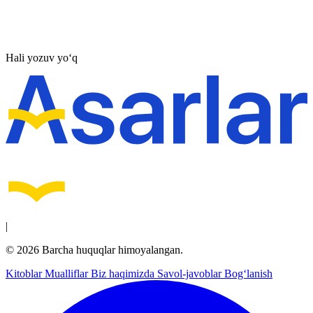
Hali yozuv yo‘q
|
© 2026 Barcha huquqlar himoyalangan.
Kitoblar
Mualliflar
Biz haqimizda
Savol-javoblar
Bog‘lanish