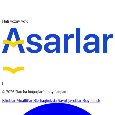
Hali yozuv yo‘q
|
© 2026 Barcha huquqlar himoyalangan.
Kitoblar
Mualliflar
Biz haqimizda
Savol-javoblar
Bog‘lanish