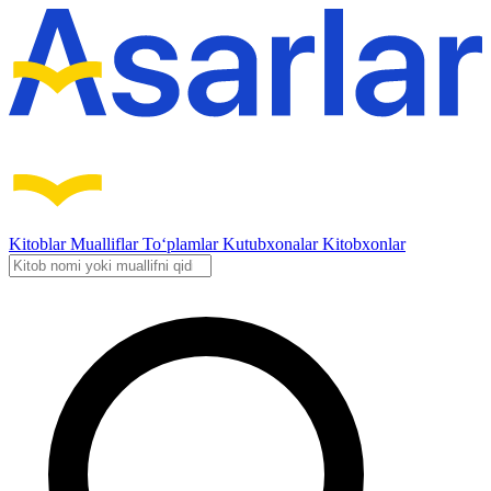
Kitoblar
Mualliflar
To‘plamlar
Kutubxonalar
Kitobxonlar