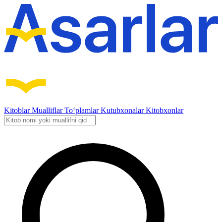
Kitoblar
Mualliflar
To‘plamlar
Kutubxonalar
Kitobxonlar