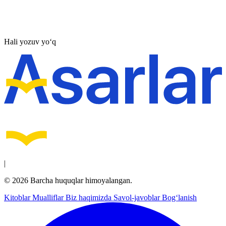
Hali yozuv yo‘q
|
© 2026 Barcha huquqlar himoyalangan.
Kitoblar
Mualliflar
Biz haqimizda
Savol-javoblar
Bog‘lanish