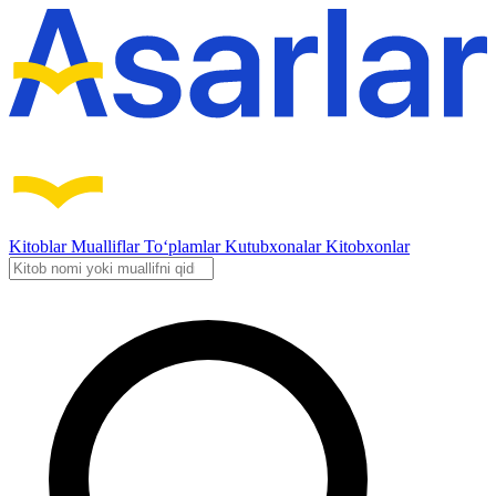
Kitoblar
Mualliflar
To‘plamlar
Kutubxonalar
Kitobxonlar