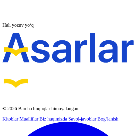
Hali yozuv yo‘q
|
© 2026 Barcha huquqlar himoyalangan.
Kitoblar
Mualliflar
Biz haqimizda
Savol-javoblar
Bog‘lanish