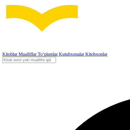
Kitoblar
Mualliflar
To‘plamlar
Kutubxonalar
Kitobxonlar