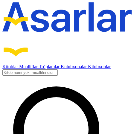
Kitoblar
Mualliflar
To‘plamlar
Kutubxonalar
Kitobxonlar