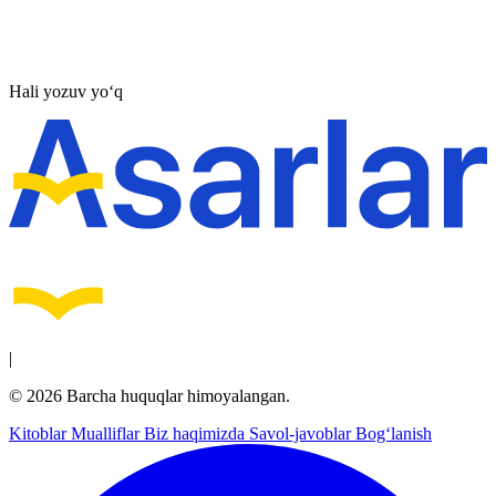
Hali yozuv yo‘q
|
© 2026 Barcha huquqlar himoyalangan.
Kitoblar
Mualliflar
Biz haqimizda
Savol-javoblar
Bog‘lanish