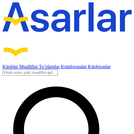
Kitoblar
Mualliflar
To‘plamlar
Kutubxonalar
Kitobxonlar