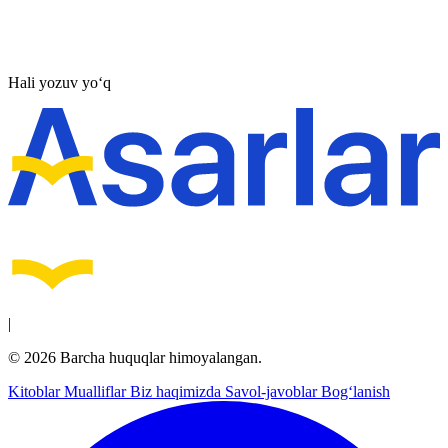
Hali yozuv yo‘q
|
© 2026 Barcha huquqlar himoyalangan.
Kitoblar
Mualliflar
Biz haqimizda
Savol-javoblar
Bog‘lanish