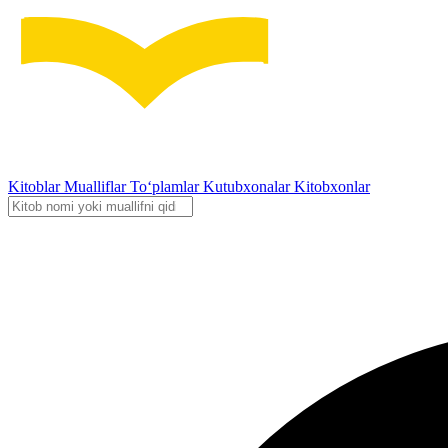
Kitoblar
Mualliflar
To‘plamlar
Kutubxonalar
Kitobxonlar