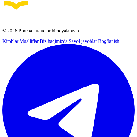
|
© 2026 Barcha huquqlar himoyalangan.
Kitoblar
Mualliflar
Biz haqimizda
Savol-javoblar
Bog‘lanish