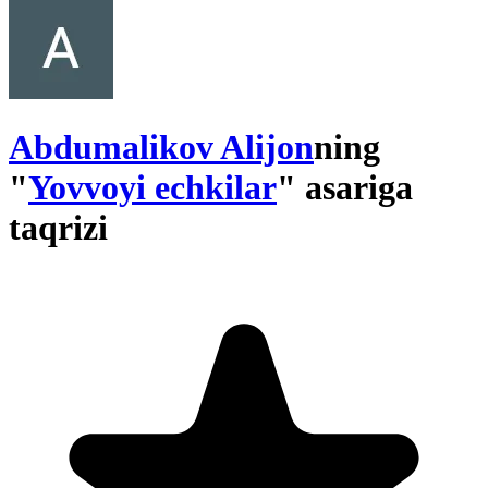
Abdumalikov Alijon
ning
"
Yovvoyi echkilar
" asariga
taqrizi