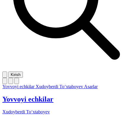
Kirish
Yovvoyi echkilar
Xudoyberdi To‘xtaboyev
Asarlar
Yovvoyi echkilar
Xudoyberdi To‘xtaboyev