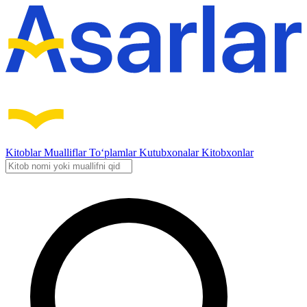
Kitoblar
Mualliflar
To‘plamlar
Kutubxonalar
Kitobxonlar