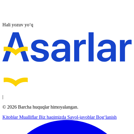
Hali yozuv yo‘q
|
© 2026 Barcha huquqlar himoyalangan.
Kitoblar
Mualliflar
Biz haqimizda
Savol-javoblar
Bog‘lanish