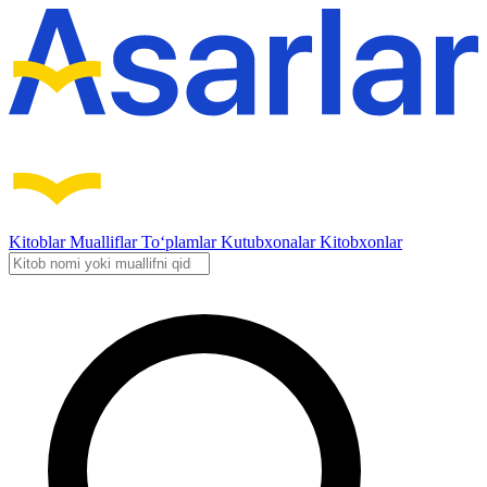
Kitoblar
Mualliflar
To‘plamlar
Kutubxonalar
Kitobxonlar