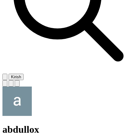
Kirish
abdullox