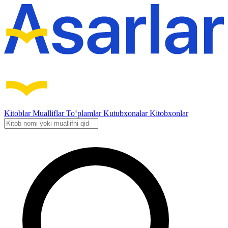
Kitoblar
Mualliflar
To‘plamlar
Kutubxonalar
Kitobxonlar