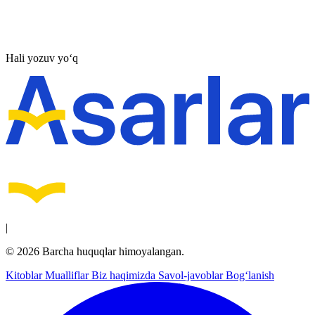
Hali yozuv yo‘q
|
© 2026 Barcha huquqlar himoyalangan.
Kitoblar
Mualliflar
Biz haqimizda
Savol-javoblar
Bog‘lanish