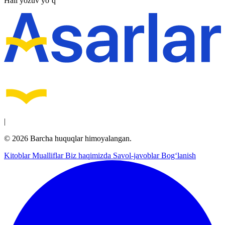
Hali yozuv yo‘q
|
© 2026 Barcha huquqlar himoyalangan.
Kitoblar
Mualliflar
Biz haqimizda
Savol-javoblar
Bog‘lanish