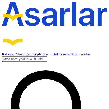
Kitoblar
Mualliflar
To‘plamlar
Kutubxonalar
Kitobxonlar