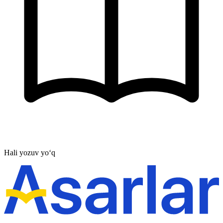
Hali yozuv yo‘q