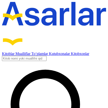
Kitoblar
Mualliflar
To‘plamlar
Kutubxonalar
Kitobxonlar