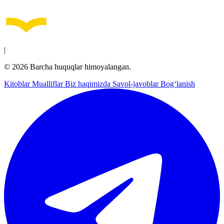
|
© 2026 Barcha huquqlar himoyalangan.
Kitoblar
Mualliflar
Biz haqimizda
Savol-javoblar
Bog‘lanish