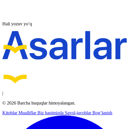
Hali yozuv yo‘q
|
© 2026 Barcha huquqlar himoyalangan.
Kitoblar
Mualliflar
Biz haqimizda
Savol-javoblar
Bog‘lanish