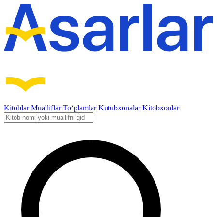
Kitoblar
Mualliflar
To‘plamlar
Kutubxonalar
Kitobxonlar