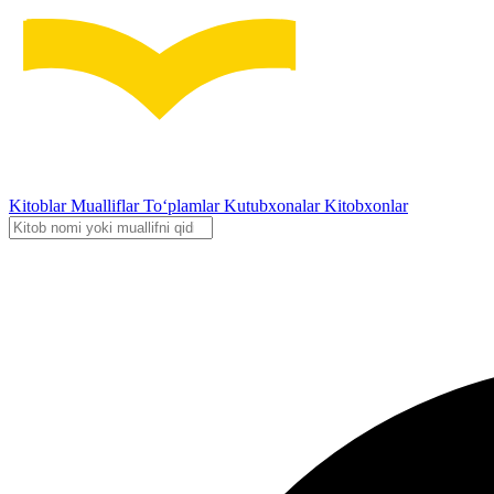
Kitoblar
Mualliflar
To‘plamlar
Kutubxonalar
Kitobxonlar