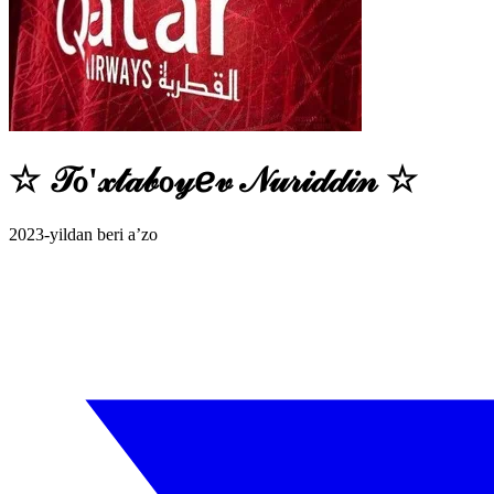
☆ 𝒯ℴ'𝓍𝓉𝒶𝒷ℴ𝓎ℯ𝓋 𝒩𝓊𝓇𝒾𝒹𝒹𝒾𝓃 ☆
2023-yildan beri a’zo