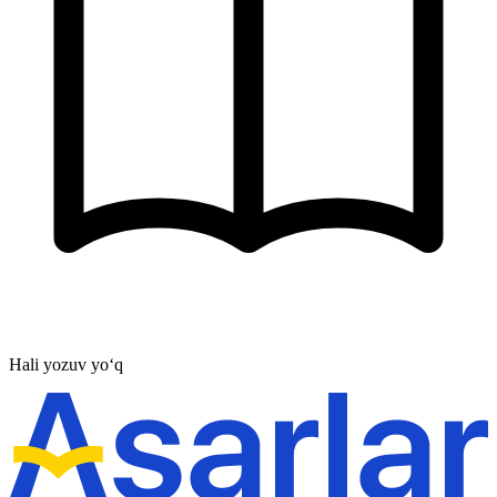
Hali yozuv yo‘q