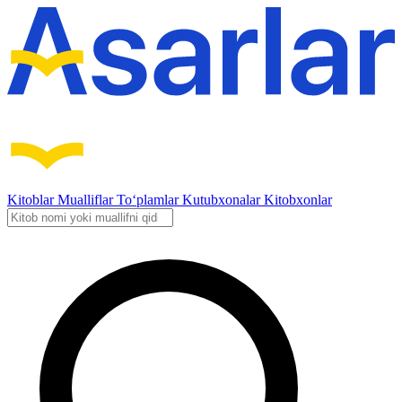
Kitoblar
Mualliflar
To‘plamlar
Kutubxonalar
Kitobxonlar