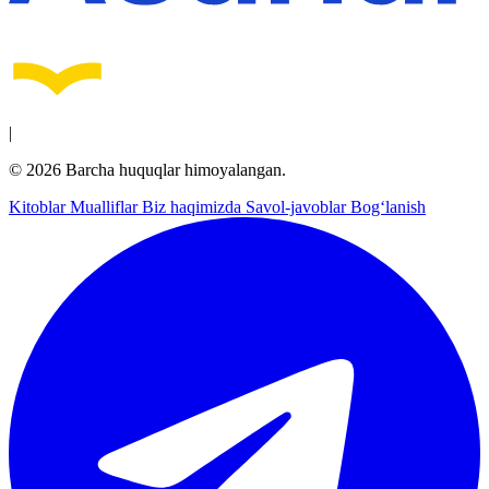
|
© 2026 Barcha huquqlar himoyalangan.
Kitoblar
Mualliflar
Biz haqimizda
Savol-javoblar
Bog‘lanish