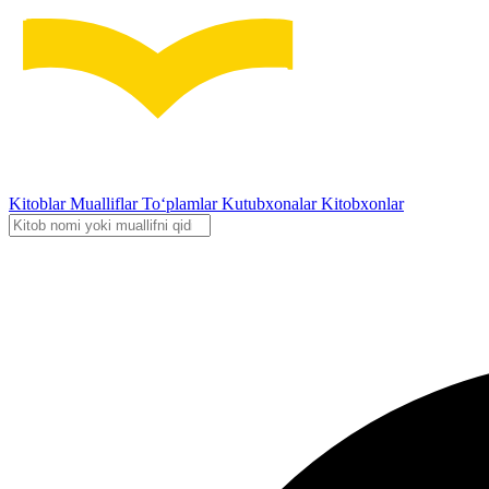
Kitoblar
Mualliflar
To‘plamlar
Kutubxonalar
Kitobxonlar