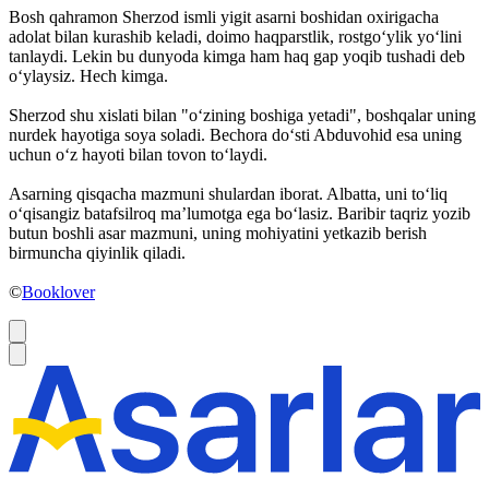
Bosh qahramon Sherzod ismli yigit asarni boshidan oxirigacha
adolat bilan kurashib keladi, doimo haqparstlik, rostgoʻylik yoʻlini
tanlaydi. Lekin bu dunyoda kimga ham haq gap yoqib tushadi deb
oʻylaysiz. Hech kimga.
Sherzod shu xislati bilan "oʻzining boshiga yetadi", boshqalar uning
nurdek hayotiga soya soladi. Bechora doʻsti Abduvohid esa uning
uchun oʻz hayoti bilan tovon toʻlaydi.
Asarning qisqacha mazmuni shulardan iborat. Albatta, uni toʻliq
oʻqisangiz batafsilroq maʼlumotga ega boʻlasiz. Baribir taqriz yozib
butun boshli asar mazmuni, uning mohiyatini yetkazib berish
birmuncha qiyinlik qiladi.
©
Booklover