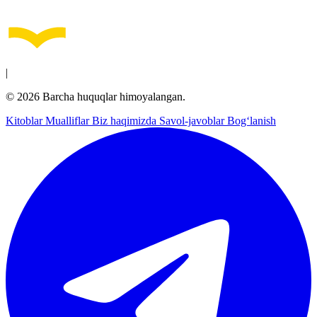
|
© 2026 Barcha huquqlar himoyalangan.
Kitoblar
Mualliflar
Biz haqimizda
Savol-javoblar
Bog‘lanish