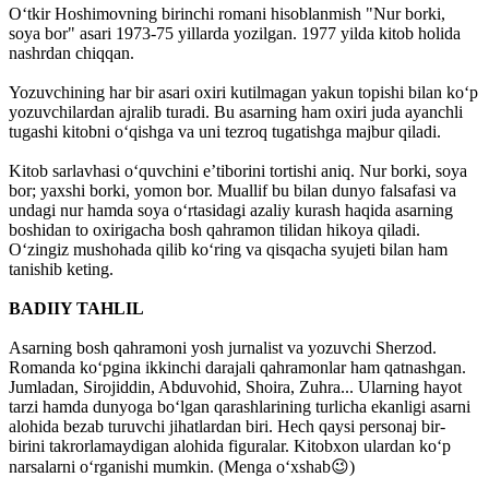
Oʻtkir Hoshimovning birinchi romani hisoblanmish "Nur borki,
soya bor" asari 1973-75 yillarda yozilgan. 1977 yilda kitob holida
nashrdan chiqqan.
Yozuvchining har bir asari oxiri kutilmagan yakun topishi bilan koʻp
yozuvchilardan ajralib turadi. Bu asarning ham oxiri juda ayanchli
tugashi kitobni oʻqishga va uni tezroq tugatishga majbur qiladi.
Kitob sarlavhasi oʻquvchini eʼtiborini tortishi aniq. Nur borki, soya
bor; yaxshi borki, yomon bor. Muallif bu bilan dunyo falsafasi va
undagi nur hamda soya oʻrtasidagi azaliy kurash haqida asarning
boshidan to oxirigacha bosh qahramon tilidan hikoya qiladi.
Oʻzingiz mushohada qilib koʻring va qisqacha syujeti bilan ham
tanishib keting.
BADIIY TAHLIL
Asarning bosh qahramoni yosh jurnalist va yozuvchi Sherzod.
Romanda koʻpgina ikkinchi darajali qahramonlar ham qatnashgan.
Jumladan, Sirojiddin, Abduvohid, Shoira, Zuhra... Ularning hayot
tarzi hamda dunyoga boʻlgan qarashlarining turlicha ekanligi asarni
alohida bezab turuvchi jihatlardan biri. Hech qaysi personaj bir-
birini takrorlamaydigan alohida figuralar. Kitobxon ulardan koʻp
narsalarni oʻrganishi mumkin. (Menga oʻxshab😉)