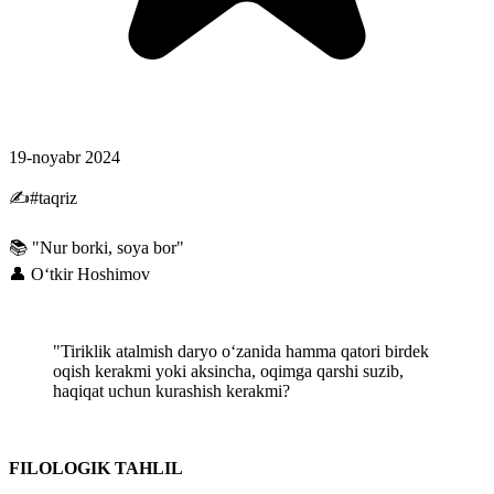
19-noyabr 2024
✍#taqriz
📚 "Nur borki, soya bor"
👤 Oʻtkir Hoshimov
"Tiriklik atalmish daryo oʻzanida hamma qatori birdek
oqish kerakmi yoki aksincha, oqimga qarshi suzib,
haqiqat uchun kurashish kerakmi?
FILOLOGIK TAHLIL