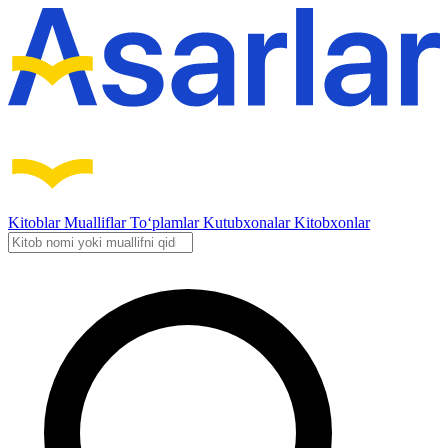
Kitoblar
Mualliflar
To‘plamlar
Kutubxonalar
Kitobxonlar