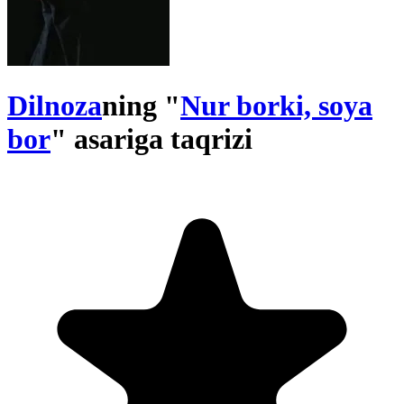
Dilnoza
ning "
Nur borki, soya
bor
" asariga taqrizi