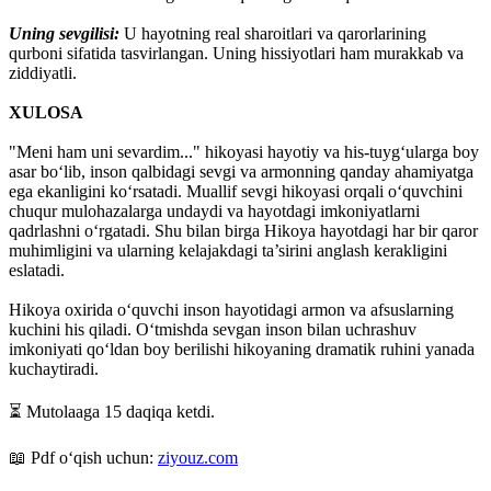
Uning sevgilisi:
U hayotning real sharoitlari va qarorlarining
qurboni sifatida tasvirlangan. Uning hissiyotlari ham murakkab va
ziddiyatli.
XULOSA
"Meni ham uni sevardim..." hikoyasi hayotiy va his-tuyg‘ularga boy
asar bo‘lib, inson qalbidagi sevgi va armonning qanday ahamiyatga
ega ekanligini ko‘rsatadi. Muallif sevgi hikoyasi orqali o‘quvchini
chuqur mulohazalarga undaydi va hayotdagi imkoniyatlarni
qadrlashni o‘rgatadi. Shu bilan birga Hikoya hayotdagi har bir qaror
muhimligini va ularning kelajakdagi ta’sirini anglash kerakligini
eslatadi.
Hikoya oxirida o‘quvchi inson hayotidagi armon va afsuslarning
kuchini his qiladi. O‘tmishda sevgan inson bilan uchrashuv
imkoniyati qo‘ldan boy berilishi hikoyaning dramatik ruhini yanada
kuchaytiradi.
⏳ Mutolaaga 15 daqiqa ketdi.
📖 Pdf oʻqish uchun:
ziyouz.com