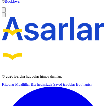
©
Booklover
|
© 2026 Barcha huquqlar himoyalangan.
Kitoblar
Mualliflar
Biz haqimizda
Savol-javoblar
Bog‘lanish