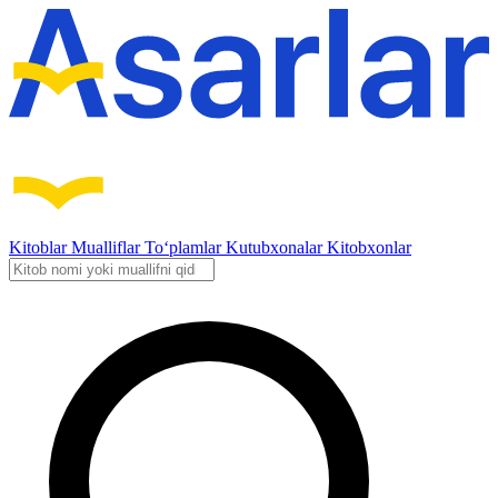
Kitoblar
Mualliflar
To‘plamlar
Kutubxonalar
Kitobxonlar