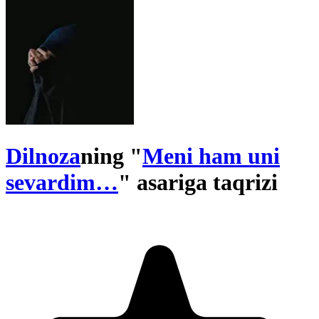
Dilnoza
ning "
Meni ham uni
sevardim…
" asariga taqrizi