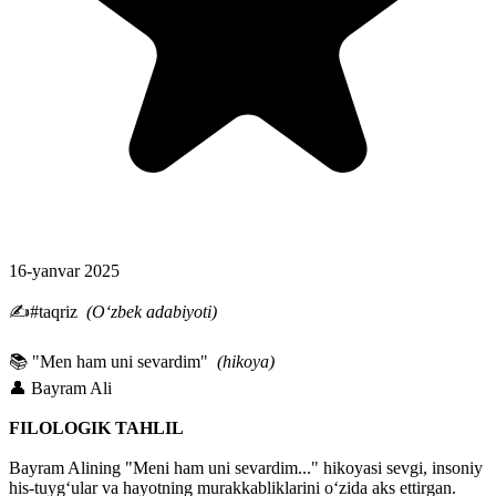
16-yanvar 2025
✍️#taqriz
(Oʻzbek adabiyoti)
📚 "Men ham uni sevardim"
(hikoya)
👤 Bayram Ali
FILOLOGIK TAHLIL
Bayram Alining "Meni ham uni sevardim..." hikoyasi sevgi, insoniy
his-tuyg‘ular va hayotning murakkabliklarini o‘zida aks ettirgan.