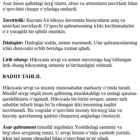
Asar inson qalbidagi tuyg‘ularni, afsus va armonlarni tasvirlash bilan
o‘quvchini chuqur o‘ylashga undaydi.
Tasviriylik:
Bayram Ali hikoya davomida hissiyotlarni aniq va
tasirchan tasvirlaydi. O‘quvchi qahramonning ichki kechinmalarini
o‘z yuragida his qilishi mumkin.
Dialoglar:
Dialoglar sodda, ammo mazmunli. Ular qahramonlarning
ichki dunyosini ochib berishga xizmat qiladi.
Lirik ohang:
Hikoyada sevgi va armon mavzusiga bag‘ishlangan
lirik ohang hikoyaning umumiy ta’sirchanligini oshiradi.
BADIIY TAHLIL
Hikoyada sevgi va insoniy munosabatlar markaziy o‘rinda turadi.
Muallif sevgi orqali inson qalbining murakkabligi va undagi qarama-
qarshiliklarni o‘rganadi. Hikoyada bir-birini sevgan, ammo turli
sabablar tufayli birga bo‘la olmagan ikki insonning taqdiri
tasvirlanadi. Bu voqealar o‘quvchini insoniy his-tuyg‘ular va
hayotiy qarorlarning qadrini chuqurroq anglashga chorlaydi.
Asar qahramoni
(muallif nigohida): Yoshlikdagi samimiy va
beg‘ubor sevgining ramzi. U sevgi hissini o‘zida yashirib yurishi,
lekin uni unuta olmasligi bilan o‘quvchiga ta’sir qiladi.