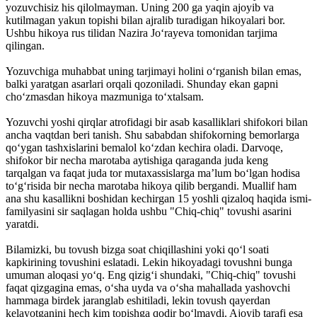
yozuvchisiz his qilolmayman. Uning 200 ga yaqin ajoyib va
kutilmagan yakun topishi bilan ajralib turadigan hikoyalari bor.
Ushbu hikoya rus tilidan Nazira Joʻrayeva tomonidan tarjima
qilingan.
Yozuvchiga muhabbat uning tarjimayi holini oʻrganish bilan emas,
balki yaratgan asarlari orqali qozoniladi. Shunday ekan gapni
choʻzmasdan hikoya mazmuniga toʻxtalsam.
Yozuvchi yoshi qirqlar atrofidagi bir asab kasalliklari shifokori bilan
ancha vaqtdan beri tanish. Shu sababdan shifokorning bemorlarga
qoʻygan tashxislarini bemalol koʻzdan kechira oladi. Darvoqe,
shifokor bir necha marotaba aytishiga qaraganda juda keng
tarqalgan va faqat juda tor mutaxassislarga maʼlum boʻlgan hodisa
toʻgʻrisida bir necha marotaba hikoya qilib bergandi. Muallif ham
ana shu kasallikni boshidan kechirgan 15 yoshli qizaloq haqida ismi-
familyasini sir saqlagan holda ushbu "Chiq-chiq" tovushi asarini
yaratdi.
Bilamizki, bu tovush bizga soat chiqillashini yoki qoʻl soati
kapkirining tovushini eslatadi. Lekin hikoyadagi tovushni bunga
umuman aloqasi yoʻq. Eng qizigʻi shundaki, "Chiq-chiq" tovushi
faqat qizgagina emas, oʻsha uyda va oʻsha mahallada yashovchi
hammaga birdek jaranglab eshitiladi, lekin tovush qayerdan
kelayotganini hech kim topishga qodir boʻlmaydi. Ajoyib tarafi esa