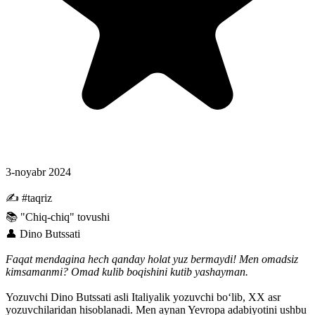
3-noyabr 2024
✍ #taqriz
📚 "Chiq-chiq" tovushi
👤 Dino Butssati
Faqat mendagina hech qanday holat yuz bermaydi! Men omadsiz
kimsamanmi? Omad kulib boqishini kutib yashayman.
Yozuvchi Dino Butssati asli Italiyalik yozuvchi boʻlib, XX asr
yozuvchilaridan hisoblanadi. Men aynan Yevropa adabiyotini ushbu