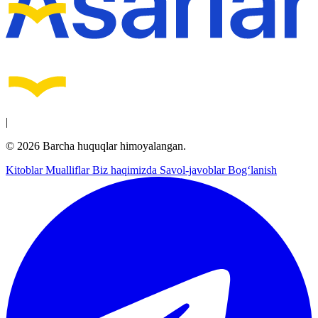
|
© 2026 Barcha huquqlar himoyalangan.
Kitoblar
Mualliflar
Biz haqimizda
Savol-javoblar
Bog‘lanish