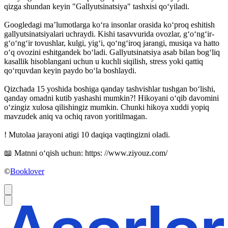
qizga shundan keyin "Gallyutsinatsiya" tashxisi qoʻyiladi.
Googledagi maʼlumotlarga koʻra insonlar orasida koʻproq eshitish
gallyutsinatsiyalari uchraydi. Kishi tasavvurida ovozlar, gʻoʻngʻir-
gʻoʻngʻir tovushlar, kulgi, yigʻi, qoʻngʻiroq jarangi, musiqa va hatto
oʻq ovozini eshitgandek boʻladi. Gallyutsinatsiya asab bilan bogʻliq
kasallik hisoblangani uchun u kuchli siqilish, stress yoki qattiq
qoʻrquvdan keyin paydo boʻla boshlaydi.
Qizchada 15 yoshida boshiga qanday tashvishlar tushgan boʻlishi,
qanday omadni kutib yashashi mumkin?! Hikoyani oʻqib davomini
oʻzingiz xulosa qilishingiz mumkin. Chunki hikoya xuddi yopiq
mavzudek aniq va ochiq ravon yoritilmagan.
! Mutolaa jarayoni atigi 10 daqiqa vaqtingizni oladi.
📖 Matnni oʻqish uchun: https: //www.ziyouz.com/
©
Booklover