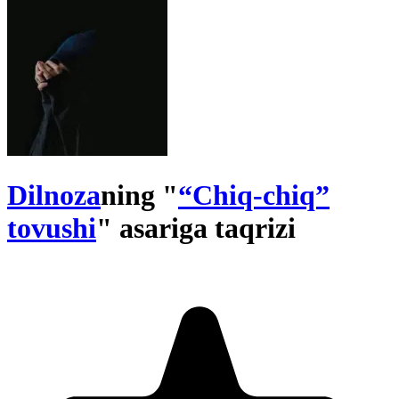
Dilnoza
ning "
“Chiq-chiq”
tovushi
" asariga taqrizi