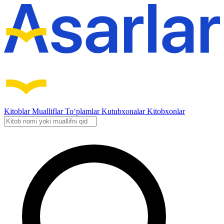
Kitoblar
Mualliflar
To‘plamlar
Kutubxonalar
Kitobxonlar