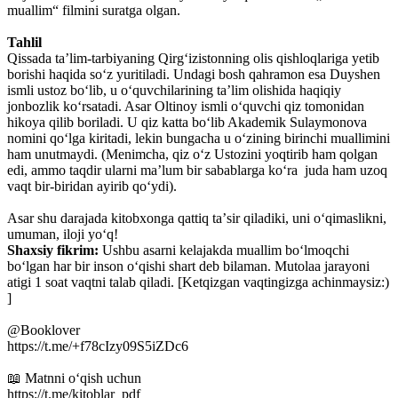
muallim“ filmini suratga olgan.
Tahlil
Qissada taʼlim-tarbiyaning Qirgʻizistonning olis qishloqlariga yetib
borishi haqida soʻz yuritiladi. Undagi bosh qahramon esa Duyshen
ismli ustoz boʻlib, u oʻquvchilarining taʼlim olishida haqiqiy
jonbozlik koʻrsatadi. Asar Oltinoy ismli oʻquvchi qiz tomonidan
hikoya qilib boriladi. U qiz katta boʻlib Akademik Sulaymonova
nomini qoʻlga kiritadi, lekin bungacha u oʻzining birinchi muallimini
ham unutmaydi. (Menimcha, qiz oʻz Ustozini yoqtirib ham qolgan
edi, ammo taqdir ularni maʼlum bir sabablarga koʻra juda ham uzoq
vaqt bir-biridan ayirib qoʻydi).
Asar shu darajada kitobxonga qattiq taʼsir qiladiki, uni oʻqimaslikni,
umuman, iloji yoʻq!
Shaxsiy fikrim:
Ushbu asarni kelajakda muallim boʻlmoqchi
boʻlgan har bir inson oʻqishi shart deb bilaman. Mutolaa jarayoni
atigi 1 soat vaqtni talab qiladi. [Ketqizgan vaqtingizga achinmaysiz:)
]
@Booklover
https://t.me/+f78cIzy09S5iZDc6
📖 Matnni oʻqish uchun
https://t.me/kitoblar_pdf