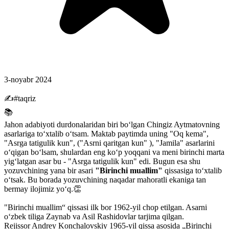
3-noyabr 2024
✍#taqriz
📚
Jahon adabiyoti durdonalaridan biri boʻlgan Chingiz Aytmatovning
asarlariga toʻxtalib oʻtsam. Maktab paytimda uning "Oq kema",
"Asrga tatigulik kun", ("Asrni qaritgan kun" ), "Jamila" asarlarini
oʻqigan boʻlsam, shulardan eng koʻp yoqqani va meni birinchi marta
yigʻlatgan asar bu - "Asrga tatigulik kun" edi. Bugun esa shu
yozuvchining yana bir asari
"Birinchi muallim"
qissasiga toʻxtalib
oʻtsak. Bu borada yozuvchining naqadar mahoratli ekaniga tan
bermay ilojimiz yoʻq.👏
"Birinchi muallim“ qissasi ilk bor 1962-yil chop etilgan. Asarni
oʻzbek tiliga Zaynab va Asil Rashidovlar tarjima qilgan.
Rejissor Andrey Konchalovskiy 1965-yil qissa asosida „Birinchi