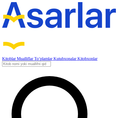
Kitoblar
Mualliflar
To‘plamlar
Kutubxonalar
Kitobxonlar