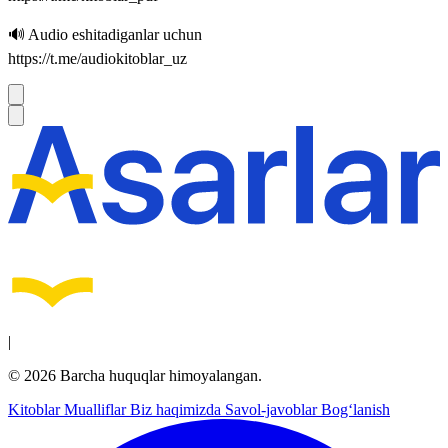
🔊 Audio eshitadiganlar uchun
https://t.me/audiokitoblar_uz
|
© 2026 Barcha huquqlar himoyalangan.
Kitoblar
Mualliflar
Biz haqimizda
Savol-javoblar
Bog‘lanish