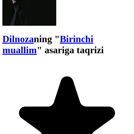
Dilnoza
ning "
Birinchi
muallim
" asariga taqrizi