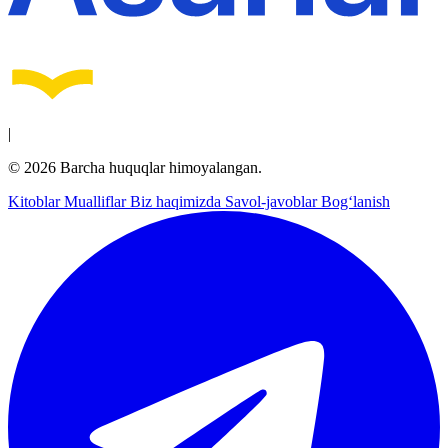
|
© 2026 Barcha huquqlar himoyalangan.
Kitoblar
Mualliflar
Biz haqimizda
Savol-javoblar
Bog‘lanish