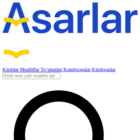
Kitoblar
Mualliflar
To‘plamlar
Kutubxonalar
Kitobxonlar