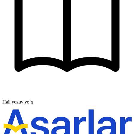
Hali yozuv yo‘q