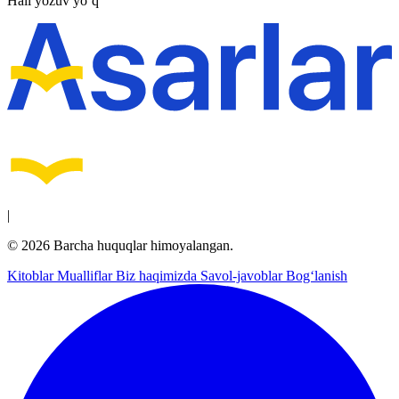
Hali yozuv yo‘q
|
© 2026 Barcha huquqlar himoyalangan.
Kitoblar
Mualliflar
Biz haqimizda
Savol-javoblar
Bog‘lanish