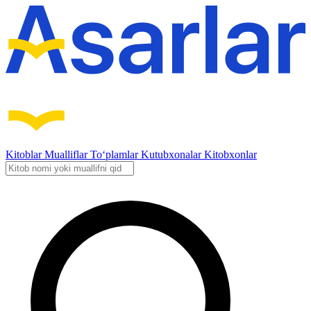
Kitoblar
Mualliflar
To‘plamlar
Kutubxonalar
Kitobxonlar