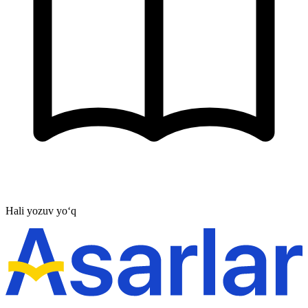
Hali yozuv yo‘q