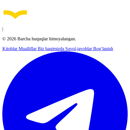
|
© 2026 Barcha huquqlar himoyalangan.
Kitoblar
Mualliflar
Biz haqimizda
Savol-javoblar
Bog‘lanish