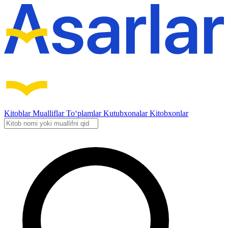
Kitoblar
Mualliflar
To‘plamlar
Kutubxonalar
Kitobxonlar