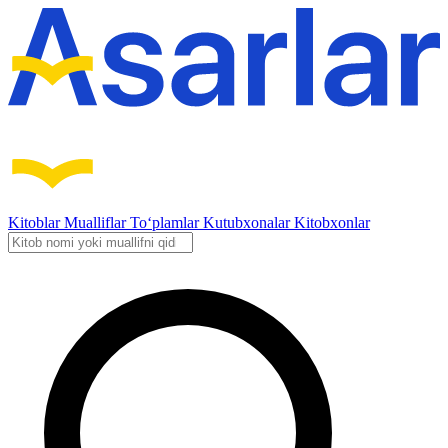
Kitoblar
Mualliflar
To‘plamlar
Kutubxonalar
Kitobxonlar