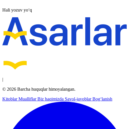
Hali yozuv yo‘q
|
© 2026 Barcha huquqlar himoyalangan.
Kitoblar
Mualliflar
Biz haqimizda
Savol-javoblar
Bog‘lanish