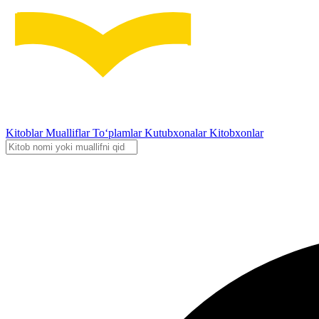
Kitoblar
Mualliflar
To‘plamlar
Kutubxonalar
Kitobxonlar