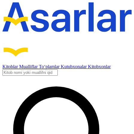
Kitoblar
Mualliflar
To‘plamlar
Kutubxonalar
Kitobxonlar