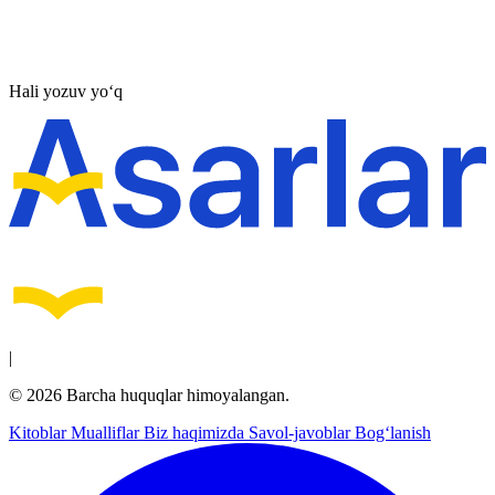
Hali yozuv yo‘q
|
© 2026 Barcha huquqlar himoyalangan.
Kitoblar
Mualliflar
Biz haqimizda
Savol-javoblar
Bog‘lanish