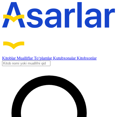
Kitoblar
Mualliflar
To‘plamlar
Kutubxonalar
Kitobxonlar