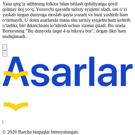
Yana qirg‘iz adibining folklor bilan ishlash qobiliyatiga qoyil
qolmay iloj yo‘q. Yozuvchi qaysidir tarixiy syujetni oladi, uni o‘zi
yashab turgan dunyoga moslab qayta yozadi va buni yashirib ham
o‘tirmaydi. U doim asarlarida mana shu tarixiy syujetni ham keltirib
o‘tadiki, biri ikkinchisini to‘ldirish uchun xizmat qiladi. Bu orada
Borxesning "Bu dunyoda faqat 4 ta hikoya bor", degan fikri ham
tasdiqlanadi.
|
© 2026 Barcha huquqlar himoyalangan.