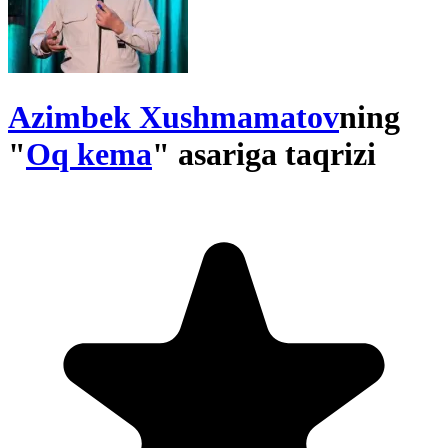
Azimbek Xushmamatov
ning
"
Oq kema
" asariga taqrizi