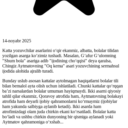
14-noyabr 2025
Katta yozuvchilar asarlarini o‘qir ekanmiz, albatta, bolalar tilidan
yozilgan asarga ko‘zimiz tushadi. Masalan, G‘afur G‘ulomning
"Shum bola" asariga adib "ijodining cho‘qqisi" deya qaralsa,
Chingiz Aytmatovning "Oq kema" asari yozuvchining sermahsul
ijodida alohida ajralib turadi.
Bunday uslub asosan kattalar aytolmagan haqiqatlarni bolalar tili
bilan bemalol ayta olish uchun ishlatiladi. Chunki kattalar qo‘rqqan
baʼzi narsalardan bolalar umuman hayiqmaydi. Ikki asarni qiyosiy
tahlil qilar ekanmiz, Qoravoy atrofida ham, Aytmatovning bolakayi
atrofida ham deyarli ijobiy qahramonlarni ko‘rmaymiz (ijobiylar
ham yakunda salbiyga aylanib ketadi). Ikki asarda ham
atrofimizdagi olam juda chirkin ekani ko‘rsatiladi. Bolalar katta
bo‘ladi va ushbu chirkin dunyoning bir qismiga aylanadi yoki
Aytmatov qahramoniga o‘xshab...