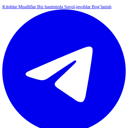
Kitoblar
Mualliflar
Biz haqimizda
Savol-javoblar
Bog‘lanish