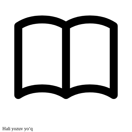
Hali yozuv yo‘q