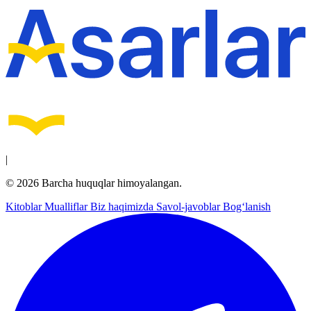
|
© 2026 Barcha huquqlar himoyalangan.
Kitoblar
Mualliflar
Biz haqimizda
Savol-javoblar
Bog‘lanish