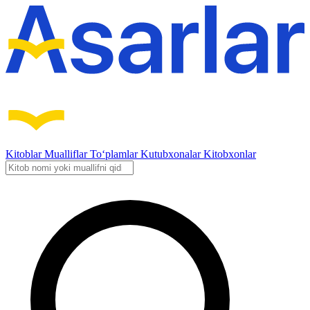
Kitoblar
Mualliflar
To‘plamlar
Kutubxonalar
Kitobxonlar