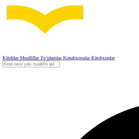
Kitoblar
Mualliflar
To‘plamlar
Kutubxonalar
Kitobxonlar