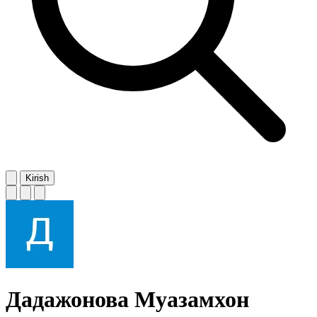
Kirish
Дадажонова Муазамхон