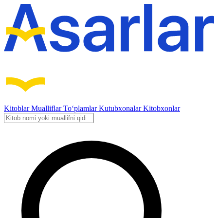
Kitoblar
Mualliflar
To‘plamlar
Kutubxonalar
Kitobxonlar