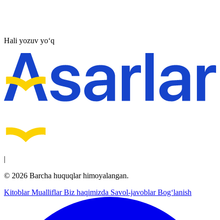
Hali yozuv yo‘q
|
© 2026 Barcha huquqlar himoyalangan.
Kitoblar
Mualliflar
Biz haqimizda
Savol-javoblar
Bog‘lanish