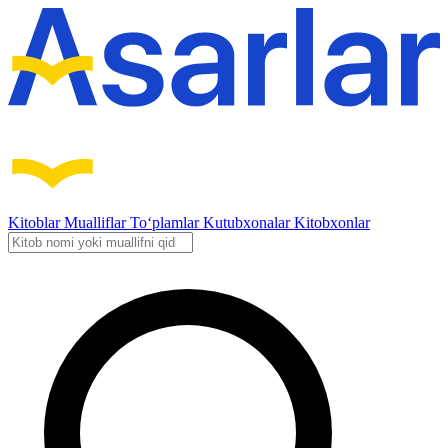
Kitoblar
Mualliflar
To‘plamlar
Kutubxonalar
Kitobxonlar