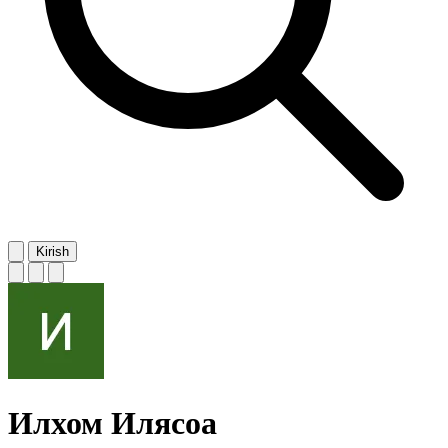
Kirish
Илхом Илясоа