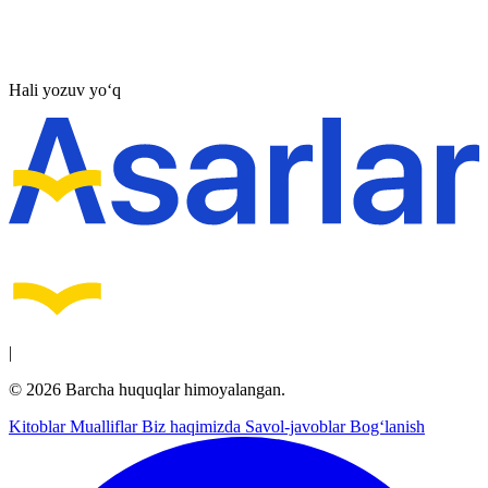
Hali yozuv yo‘q
|
© 2026 Barcha huquqlar himoyalangan.
Kitoblar
Mualliflar
Biz haqimizda
Savol-javoblar
Bog‘lanish