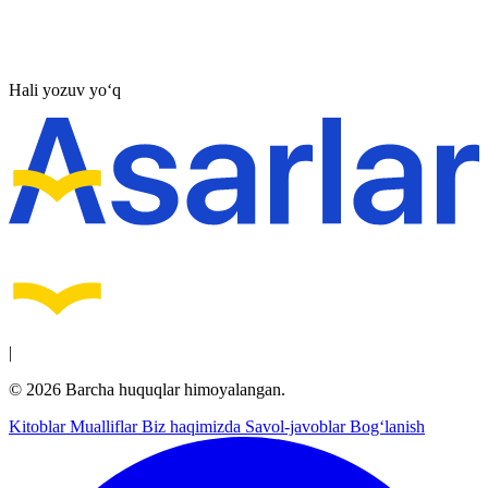
Hali yozuv yo‘q
|
© 2026 Barcha huquqlar himoyalangan.
Kitoblar
Mualliflar
Biz haqimizda
Savol-javoblar
Bog‘lanish