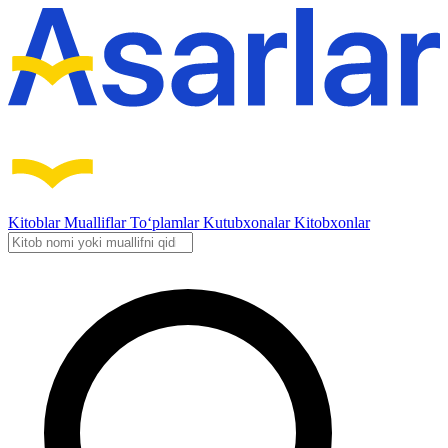
Kitoblar
Mualliflar
To‘plamlar
Kutubxonalar
Kitobxonlar