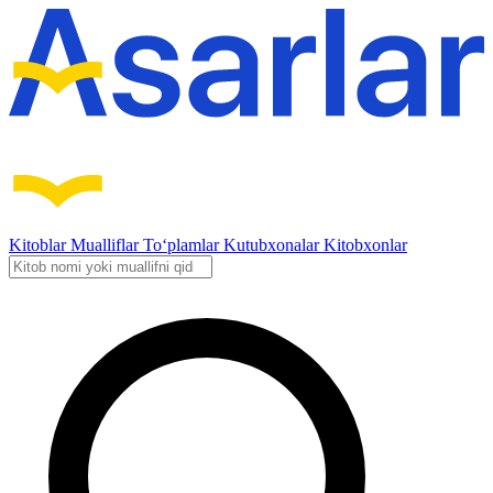
Kitoblar
Mualliflar
To‘plamlar
Kutubxonalar
Kitobxonlar