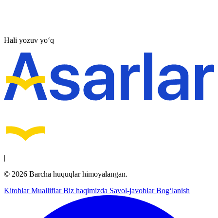
Hali yozuv yo‘q
|
© 2026 Barcha huquqlar himoyalangan.
Kitoblar
Mualliflar
Biz haqimizda
Savol-javoblar
Bog‘lanish