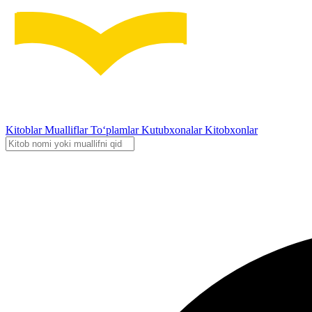
Kitoblar
Mualliflar
To‘plamlar
Kutubxonalar
Kitobxonlar